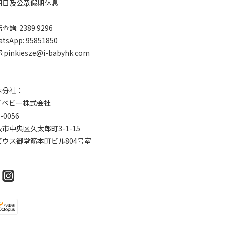
期日及公眾假期休息
查詢: 2389 9296
tsApp: 95851850
:pinkiesze@i-babyhk.com
本分社：
イベビー株式会社
-0056
市中央区久太郎町3-1-15
ビウス御堂筋本町ビル804号室