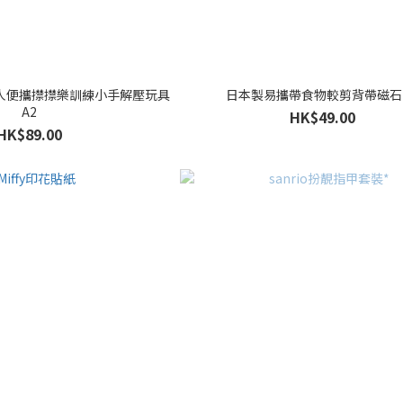
包超人便攜㩒㩒樂訓練小手解壓玩具
日本製易攜帶食物較剪背帶磁石 
A2
HK$49.00
HK$89.00