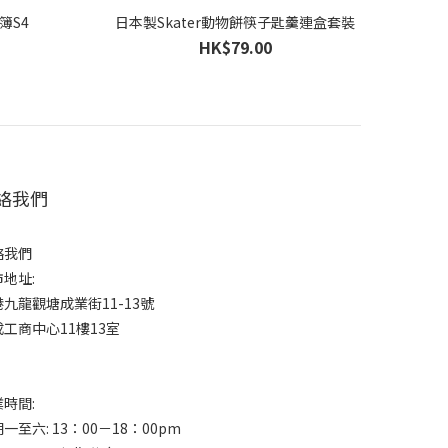
簿S4
日本製Skater動物餅筷子匙羹連盒套裝
HK$79.00
絡我們
絡我們
地址:
九龍觀塘成業街11-13號
工商中心11樓13室
時間:
一至六: 13：00－18：00pm