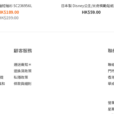
短袖衫 SC236956L
日本製 Disney公主/米奇獎勵貼紙
HK$189.00
HK$59.00
HK$239.00
顧客服務
聯
運送需知＊
聯
退換貨政策
門市
市提
私隱政策
香港
具和
條款與細則
華成
營業
星期