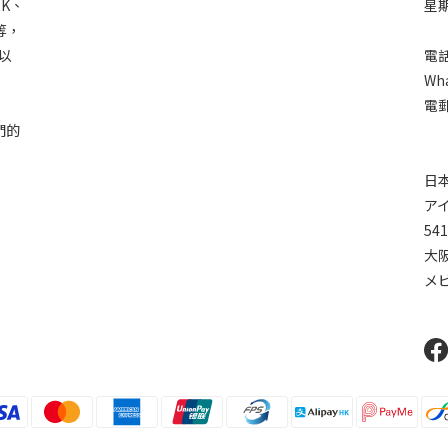
RK、
星
C等，
以
電話
Wha
電郵
們的
日
ア
541
大阪
メ