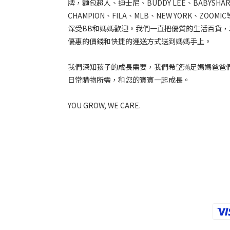
牌，麵包超人、迪士尼、BUDDY LEE、BABYSHA
CHAMPION、FILA、MLB、NEW YORK、ZOOMI
深受BB和媽媽歡迎。我們一直把優質的生活百貨，
優惠的價錢和快捷的運送方式送到媽媽手上。
我們深知孩子的成長需要，我們希望滿足媽媽爸爸
日常購物所需，和您的寶寶一起成長。
YOU GROW, WE CARE.