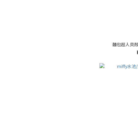
麵包超人貝殼海