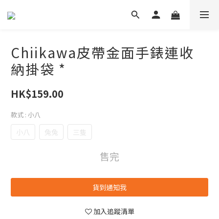
Chiikawa皮帶金面手錶連收
納掛袋 *
HK$159.00
款式
: 小八
小八
兔兔
三隻
售完
貨到通知我
加入追蹤清單