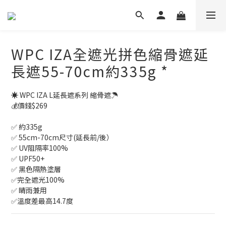
WPC IZA全遮光拼色縮骨遮延
長遮55-70cm約335g *
☀️ WPC IZA L延長遮系列 縮骨遮☂️
💰價錢$269
✅ 約335g
✅ 55cm-70cm尺寸(延長前/後）
✅ UV阻隔率100%
✅ UPF50+
✅ 黑色隔熱塗層
✅完全遮光100%
✅ 晴雨兼用
✅溫度差最高14.7度