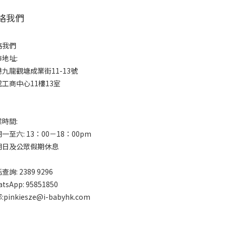
絡我們
絡我們
地址:
九龍觀塘成業街11-13號
工商中心11樓13室
時間:
一至六: 13：00－18：00pm
期日及公眾假期休息
查詢: 2389 9296
tsApp: 95851850
:pinkiesze@i-babyhk.com