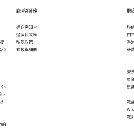
顧客服務
聯
運送需知＊
聯
退換貨政策
門市
市提
私隱政策
香港
具和
條款與細則
華成
營業
星期
RK、
星
C等，
以
電話
Wha
電郵
們的