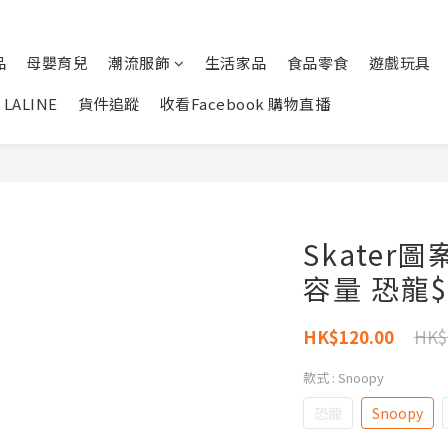
品
母嬰育兒
潮流服飾
生活家品
食品零食
遊戲玩具
LALINE
貨件追蹤
收看Facebook 購物直播
Skater
容量 恐龍$
HK$
HK$120.00
款式
: Snoopy
恐龍
Snoopy