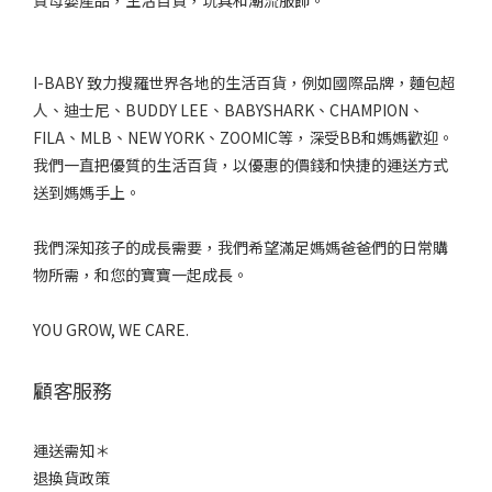
質母嬰產品，生活百貨，玩具和潮流服飾。
I-BABY 致力搜羅世界各地的生活百貨，例如國際品牌，麵包超
人、迪士尼、BUDDY LEE、BABYSHARK、CHAMPION、
FILA、MLB、NEW YORK、ZOOMIC等，深受BB和媽媽歡迎。
我們一直把優質的生活百貨，以優惠的價錢和快捷的運送方式
送到媽媽手上。
我們深知孩子的成長需要，我們希望滿足媽媽爸爸們的日常購
物所需，和您的寶寶一起成長。
YOU GROW, WE CARE.
顧客服務
運送需知＊
退換貨政策