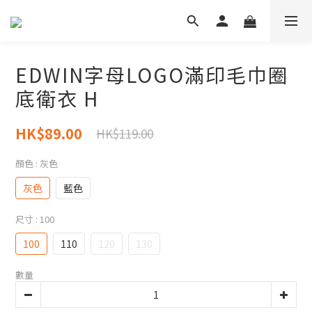
EDWIN字母LOGO滿印毛巾圈
底衛衣 H
HK$89.00
HK$119.00
顏色
: 灰色
灰色
藍色
尺寸
: 100
100
110
120
130
數量