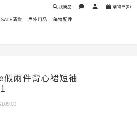
購物車(0)
找商品
SALE清貨
戶外用品
飾物配件
Love假兩件背心裙短袖
31
109.00