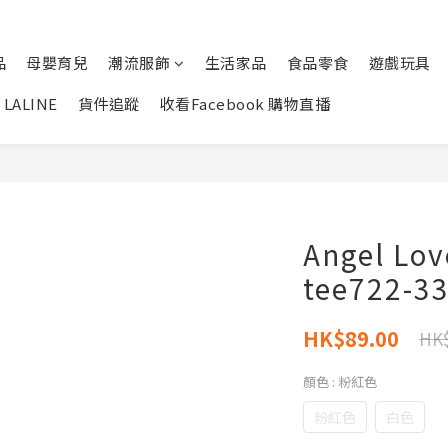
品
母嬰育兒
潮流服飾
生活家品
食品零食
遊戲玩具
LALINE
貨件追蹤
收看Facebook 購物直播
Angel 
tee722-3
HK$89.00
HK$
顏色
: 粉紅色
粉紅色
白色