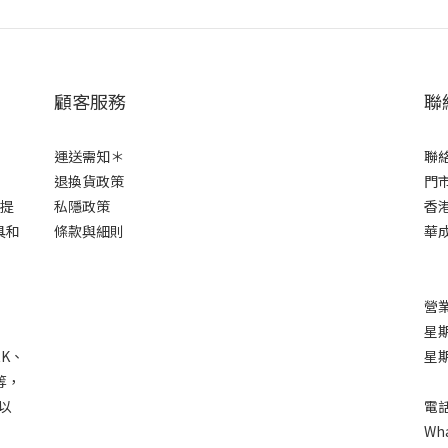
顧客服務
聯
運送需知＊
聯
退換貨政策
門市
市提
私隱政策
香港
具和
條款與細則
華成
營業
星期
RK、
星
C等，
以
電話
Wha