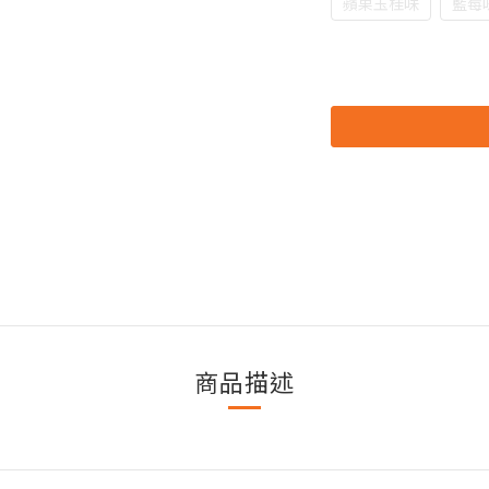
蘋果玉桂味
藍莓
商品描述