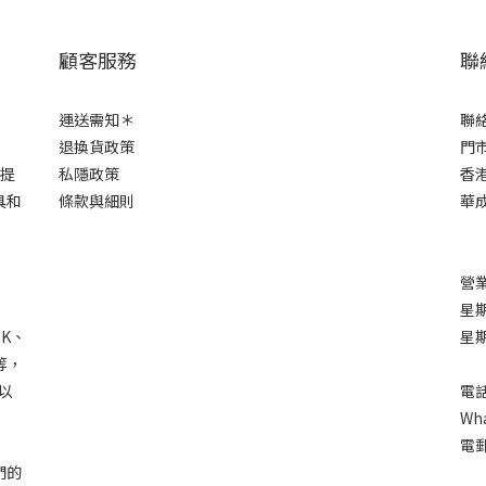
顧客服務
聯
運送需知＊
聯
退換貨政策
門市
市提
私隱政策
香港
具和
條款與細則
華成
營業
星期
RK、
星
C等，
以
電話
Wha
電郵
們的