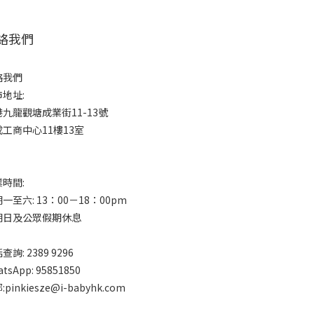
絡我們
絡我們
地址:
九龍觀塘成業街11-13號
工商中心11樓13室
時間:
一至六: 13：00－18：00pm
期日及公眾假期休息
查詢: 2389 9296
tsApp: 95851850
:pinkiesze@i-babyhk.com