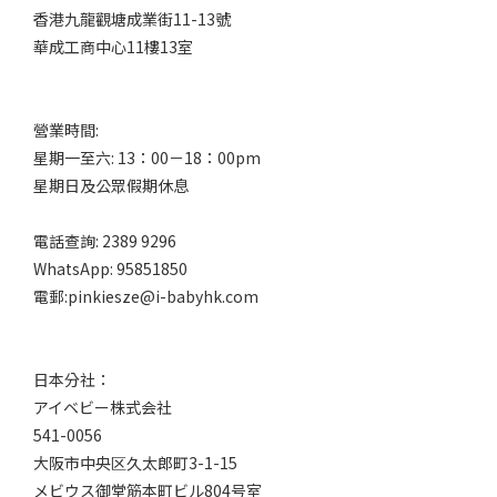
香港九龍觀塘成業街11-13號
華成工商中心11樓13室
營業時間:
星期一至六: 13：00－18：00pm
星期日及公眾假期休息
電話查詢: 2389 9296
WhatsApp: 95851850
電郵:pinkiesze@i-babyhk.com
日本分社：
アイベビー株式会社
541-0056
大阪市中央区久太郎町3-1-15
メビウス御堂筋本町ビル804号室