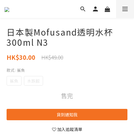
日本製Mofusand透明水杯
300ml N3
HK$30.00
HK$49.00
款式
: 鯊魚
鯊魚
水族館
售完
貨到通知我
加入追蹤清單