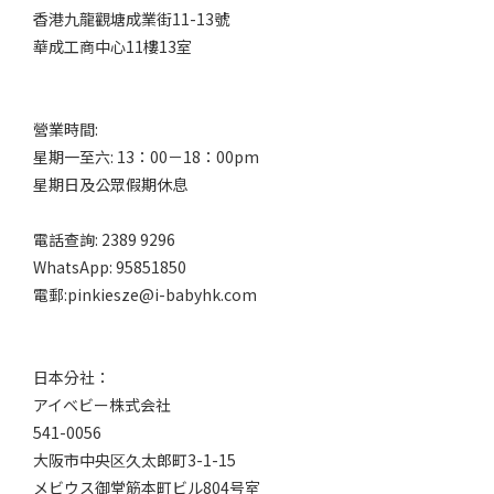
香港九龍觀塘成業街11-13號
華成工商中心11樓13室
營業時間:
星期一至六: 13：00－18：00pm
星期日及公眾假期休息
電話查詢: 2389 9296
WhatsApp: 95851850
電郵:pinkiesze@i-babyhk.com
日本分社：
アイベビー株式会社
541-0056
大阪市中央区久太郎町3-1-15
メビウス御堂筋本町ビル804号室